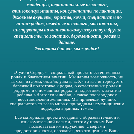
младенцев
,
перинатальные психологи
,
слингоконсультанты
,
консультанты по лактации
,
духовные акушеры
,
юристы
,
коучи
,
специалисты по
гипно-родам
,
семейные психологи
,
массажисты
,
инструкторы по материнскому искусству
и другие
специалисты по зачатию
,
беременности
,
родам
и
дальше
.
Эксперты близко
,
мы - рядом
!
«Чудо в Сердце» - социальный проект о естественных
родах и благостном зачатии. Мы дарим возможность, не
выходя из дома, онлайн, узнать всё, что вас интересует о
бережной подготовке к родам, о естественных родах в
роддоме и о домашних родах, о подготовке к зачатию
ребенка в благости и любви, а также послеродовом
восстановлении женщины. Мы привлекли лучших
специалистов со всего мира с природным немедицинским
подходом в данных темах.
Все материалы проекта созданы с образовательной и
ознакомительной целями, поэтому просим Вас
пользоваться ими вдумчиво, с мерами
предосторожности, осознавая, что это целиком Ваша