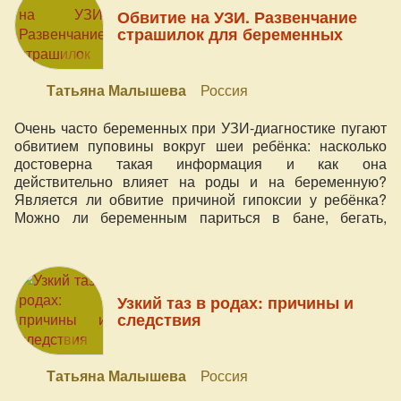
действительности (практическому наблюдению
Обвитие на УЗИ. Развенчание
естественных родов вне лечебных учреждений)? Эти и
страшилок для беременных
другие стереотипы развенчивает акушер-гинеколог,
врач-натуропат с более чем 44-летним опытом работы
с беременными и роженицами.
Татьяна Малышева
Россия
Очень часто беременных при УЗИ-диагностике пугают
обвитием пуповины вокруг шеи ребёнка: насколько
достоверна такая информация и как она
действительно влияет на роды и на беременную?
Является ли обвитие причиной гипоксии у ребёнка?
Можно ли беременным париться в бане, бегать,
купаться в проруби? Как это влияет на здоровье мамы
и малыша, а также сами роды? На эти другие вопросы
в этом видео отвечает Татьяна Малышева - акушер-
натуропат с более чем 44-летним опытом работы с
Узкий таз в родах: причины и
беременными и роженицами
следствия
Татьяна Малышева
Россия