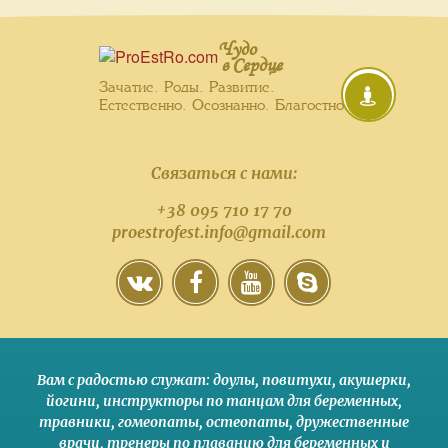
Чудо
в Сердце
Зачатие. Роды. Развитие.
Естественно. Осознанно. Благостно.
Связаться с нами:
+38 095 710 17 70
proestrofest.info@gmail.com
Вам с радостью служат:
доулы
,
повитухи
,
акушерки
,
йогини
,
инструкторы по танцам для беременных
,
травники,
гомеопаты
,
остеопаты
,
дружественные
врачи
,
тренеры по плаванию для беременных и