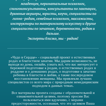
младенцев
,
перинатальные психологи
,
слингоконсультанты
,
консультанты по лактации
,
духовные акушеры
,
юристы
,
коучи
,
специалисты по
гипно-родам
,
семейные психологи
,
массажисты
,
инструкторы по материнскому искусству
и другие
специалисты по зачатию
,
беременности
,
родам
и
дальше
.
Эксперты близко
,
мы - рядом
!
«Чудо в Сердце» - социальный проект о естественных
родах и благостном зачатии. Мы дарим возможность, не
выходя из дома, онлайн, узнать всё, что вас интересует о
бережной подготовке к родам, о естественных родах в
роддоме и о домашних родах, о подготовке к зачатию
ребенка в благости и любви, а также послеродовом
восстановлении женщины. Мы привлекли лучших
специалистов со всего мира с природным немедицинским
подходом в данных темах.
Все материалы проекта созданы с образовательной и
ознакомительной целями, поэтому просим Вас
пользоваться ими вдумчиво, с мерами
предосторожности, осознавая, что это целиком Ваша