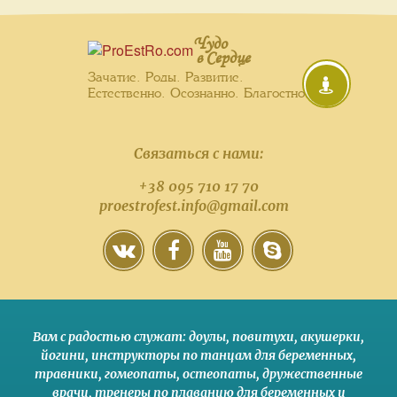
Чудо
в Сердце
Зачатие. Роды. Развитие.
Естественно. Осознанно. Благостно.
Связаться с нами:
+38 095 710 17 70
proestrofest.info@gmail.com
Вам с радостью служат:
доулы
,
повитухи
,
акушерки
,
йогини
,
инструкторы по танцам для беременных
,
травники,
гомеопаты
,
остеопаты
,
дружественные
врачи
,
тренеры по плаванию для беременных и