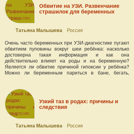
действительности (практическому наблюдению
Обвитие на УЗИ. Развенчание
естественных родов вне лечебных учреждений)? Эти и
страшилок для беременных
другие стереотипы развенчивает акушер-гинеколог,
врач-натуропат с более чем 44-летним опытом работы
с беременными и роженицами.
Татьяна Малышева
Россия
Очень часто беременных при УЗИ-диагностике пугают
обвитием пуповины вокруг шеи ребёнка: насколько
достоверна такая информация и как она
действительно влияет на роды и на беременную?
Является ли обвитие причиной гипоксии у ребёнка?
Можно ли беременным париться в бане, бегать,
купаться в проруби? Как это влияет на здоровье мамы
и малыша, а также сами роды? На эти другие вопросы
в этом видео отвечает Татьяна Малышева - акушер-
натуропат с более чем 44-летним опытом работы с
Узкий таз в родах: причины и
беременными и роженицами
следствия
Татьяна Малышева
Россия