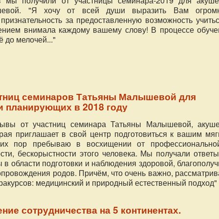
в мы получили от участницы семинара-2019 для акуше
евой. "Я хочу от всей души выразить Вам огром
 признательность за предоставленную возможность учитьс
ением внимала каждому вашему слову! В процессе обуче
 до мелочей..."
тниц семинаров Татьяны Малышевой для
и планирующих в 2018 году
ывы от участниц семинара Татьяны Малышевой, акуше
орая приглашает в свой центр подготовиться к вашим мяг
сих пор пребываю в восхищении от профессионально
ти, бескорыстности этого человека. Мы получали ответы
ы в области подготовки и наблюдения здоровой, благополу
опровождения родов. Причём, что очень важно, рассматри
 ракурсов: медицинский и природный естественный подход"
ние сотрудничества на 5 континентах.