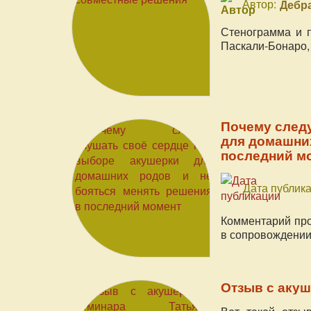
Автор:
Дебра
Стенограмма и п
Паскали-Бонаро,
Почему следу
для домашних
последний м
Дата публика
Комментарий про
в сопровождени
Отзыв с аку