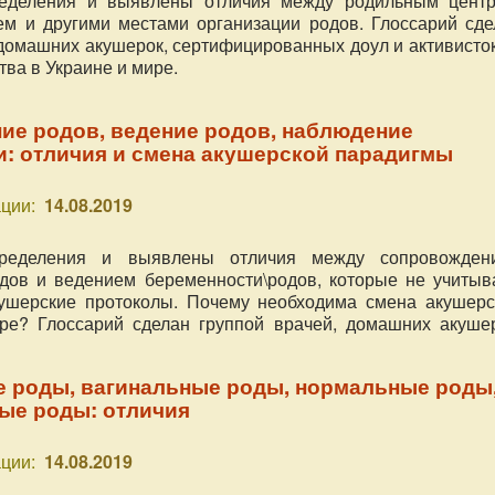
еделения и выявлены отличия между родильным центр
м и другими местами организации родов. Глоссарий сде
 домашних акушерок, сертифицированных доул и активисто
ва в Украине и мире.
ие родов, ведение родов, наблюдение
: отличия и смена акушерской парадигмы
ции:
14.08.2019
ределения и выявлены отличия между сопровожден
дов и ведением беременности\родов, которые не учитыв
ушерские протоколы. Почему необходима смена акушерс
ре? Глоссарий сделан группой врачей, домашних акушер
ных доул и активисток по защите материнства в Украин
е роды, вагинальные роды, нормальные роды
ые роды: отличия
ции:
14.08.2019