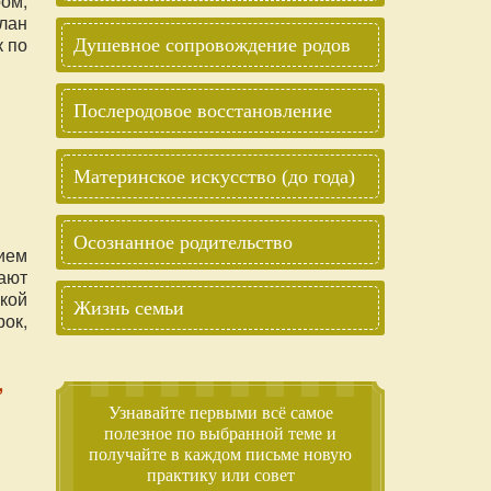
ом,
лан
к по
Душевное сопровождение родов
Послеродовое восстановление
Материнское искусство (до года)
Осознанное родительство
ием
ают
кой
Жизнь семьи
ок,
е и
,
Узнавайте первыми всё самое
полезное по выбранной теме и
получайте в каждом письме новую
практику или совет