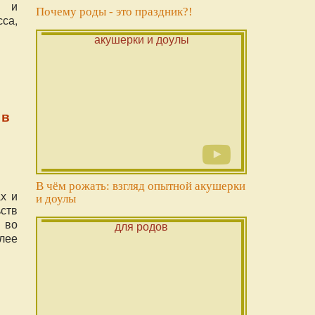
и и
Почему роды - это праздник?!
са,
 в
В чём рожать: взгляд опытной акушерки
х и
и доулы
ств
 во
лее