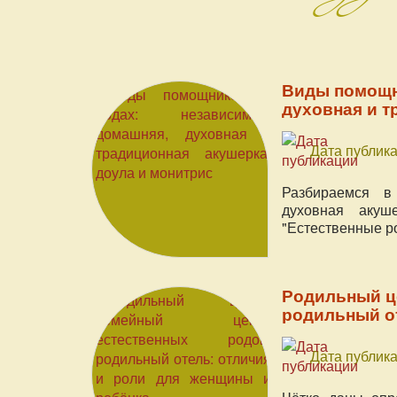
Виды помощн
духовная и т
Дата публика
Разбираемся в
духовная акуш
"Естественные ро
Родильный це
родильный от
Дата публика