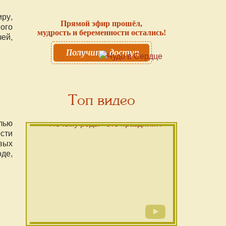
ру,
Прямой эфир прошёл,
ого
мудрость и беременности остались!
ей,
Получить доступ
Топ видео
лью
сти
вых
де,