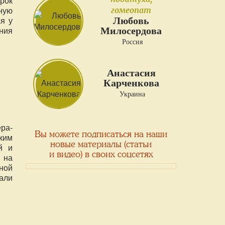
рок
ную
гомеопат
я у
Любовь
ния
Милосердова
Россия
Анастасия
Карченкова
Украина
ра-
Вы можете подписаться на наши
ким
новые материалы (статьи
й и
и видео) в своих соцсетях
 на
чной
вали