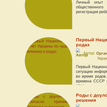
Личный опыт 
общественного 
регистрация реб
Первый Наци
родах
Автор:
Орган
Укра
Первый Национа
ситуацию информ
во время родов
времена СССР и
3500 респондент
Роды с доуло
решения