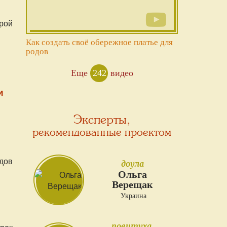
рой
Как создать своё обережное платье для
родов
Еще
242
видео
и
Эксперты,
рекомендованные проектом
дов
доула
Ольга
Верещак
Украина
повитуха,