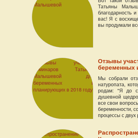
Вот такой отзы
Татьяны Малыш
благодарность и
вас! Я с восхищ
вы продумали всё
Отзывы учас
беременных 
Мы собрали отз
натуропата, кот
родам: "Я до 
душевной щедрос
все свои вопрос
беременности, с
процессы с двух
Распростране