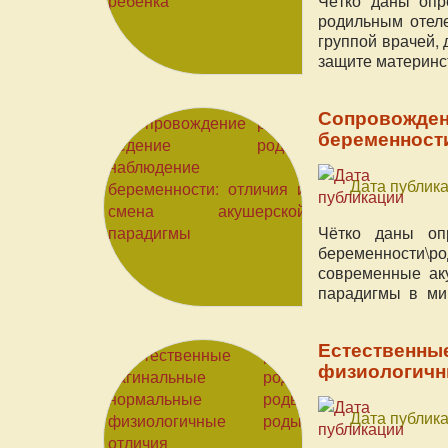
Чётко даны опр
родильным отеле
группой врачей,
защите материнст
Сопровожден
беременности
Дата публика
Чётко даны оп
беременности\ро
современные ак
парадигмы в ми
сертифицирован
мире.
Естественны
физиологичн
Дата публика