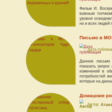
Фильм И. Воскр
важным толчком
уровня осведомл
но и всех людей
Письмо в МОЗ
Дата публика
Данное письмо
показать запрос
изменений в об
потребностей ж
которые на данн
Домашние род
Автор:
Атан