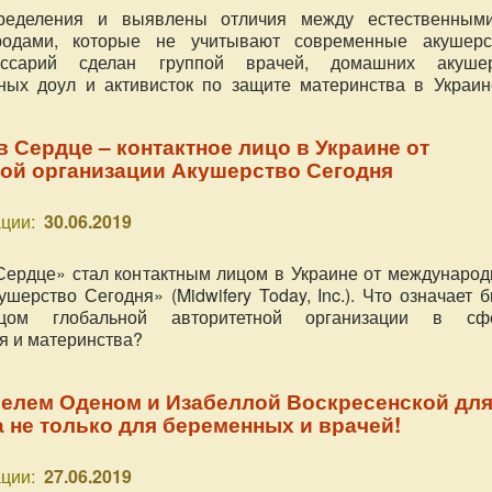
ределения и выявлены отличия между естественным
родами, которые не учитывают современные акушерс
оссарий сделан группой врачей, домашних акушер
ных доул и активисток по защите материнства в Украин
в Сердце – контактное лицо в Украине от
ой организации Акушерство Сегодня
ции:
30.06.2019
Сердце» стал контактным лицом в Украине от международ
шерство Сегодня» (Midwifery Today, Inc.). Что означает 
ицом глобальной авторитетной организации в сф
 и материнства?
елем Оденом и Изабеллой Воскресенской дл
а не только для беременных и врачей!
ции:
27.06.2019