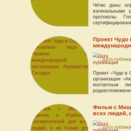
Чётко даны оп
вагинальными 
протоколы. Гл
сертифицирован
мире.
Проект Чудо 
международн
Дата публика
Проект «Чудо в 
организации «Аку
контактным л
родовспоможения
Фильм с Миш
всех людей, 
Дата публика