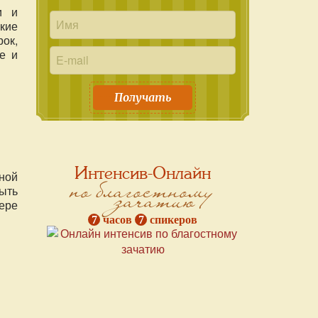
и и
кие
ок,
е и
Получать
Интенсив-Онлайн
ной
по благостному
зачатию
быть
ере
7
часов
7
спикеров
я