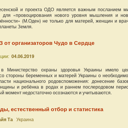
есенской и проекта ОДО является важным посланием ми
 для «провоцирования нового уровня мышления и нов
ённости» (М.Оден) не только для матерей, женщин и врач
 планеты Земля.
 от организаторов Чудо в Сердце
ции:
04.06.2019
 в Министерство охраны здоровья Украины имело це
 со стороны беременных и матерей Украины о необходимо
ласти национального родовспоможения: донесение базо
енщины и ребёнка в родах и раннем послеродовом перио
ый момент недостаточно осознаются и учитываются.
ы, естественный отбор и статистика
айя Та
Украина